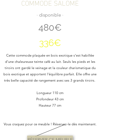
COMMODE SALOMÉ
∙ disponible ∙
480€
336€
Cette commode plaquée en bois exotique s'est habillée
d'une chaleureuse teinte café au lait. Seuls les pieds et les
tiroirs ont gardé le veinage et la couleur charismatique du
bois exotique et apportent l'équilibre parfait. Elle offre une
très belle capacité de rangement avec ses 3 grands tiroirs.
Longueur 110 cm
Profondeur 43 cm
Hauteur 77 cm
Vous craquez pour ce meuble ! Réservez-le dès maintenant.
RÉSERVER CE MEUBLE