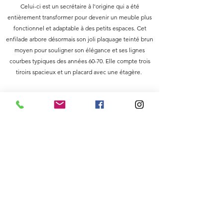
Celui-ci est un secrétaire à l'origine qui a été
entièrement transformer pour devenir un meuble plus
fonctionnel et adaptable à des petits espaces. Cet
enfilade arbore désormais son joli plaquage teinté brun
moyen pour souligner son élégance et ses lignes
courbes typiques des années 60-70. Elle compte trois
tiroirs spacieux et un placard avec une étagère.
Longueur 134,5 cm
Profondeur 50 cm
Hauteur 75 cm
Oops, déjà adopté !