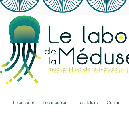
mobilier et objets relavorisés
Le concept
Les meubles
Les ateliers
Contact